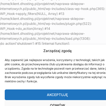
/home/klient.dhosting.pl/projektnet/naprawa-sklepow-
internetowych.pl/public_html/wp-includes/class-wp-hook.php(365):
WP_Hook->apply_filters(NULL, Array) #13
/home/klient.dhosting.pl/projektnet/naprawa-sklepow-
internetowych.pl/public_html/wp-includes/plugin.php(522):
WP_Hook->do_action(Array) #14
/home/klient.dhosting.pl/projektnet/naprawa-sklepow-
internetowych.pl/public_html/wp-includes/load.php(1308):
do_action('shutdown') #15 [internal function]:
shutdown_action_hook() #16 {main} thrown in
Zarządzaj zgodą
/home/klient.dhosting.pl/projektnet/naprawa-sklepow-
internetowych.pl/public_html/wp-content/plugins/litespeed-
Aby zapewnić jak najlepsze wrażenia, korzystamy z technologii, takich jak
cache/src/optimizer.cls.php
on line
148
pliki cookie, do przechowywania i/lub uzyskiwania dostępu do informacji o
urządzeniu. Zgoda na te technologie pozwoli nam przetwarzać dane, takie 
zachowanie podczas przeglądania lub unikalne identyfikatory na tej stronie
Brak wyrażenia zgody lub wycofanie zgody może niekorzystnie wpłynąć n
niektóre cechy i funkcje.
AKCEPTUJĘ
ODMÓW