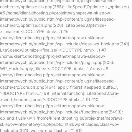
internetowych.pl/public_html/wp-content/plugins/litespeed-
cache/src/optimize.cls.php(265): LiteSpeed\Optimize->_optimize()
#5 /home/klient.dhosting.pl/projektnet/naprawa-sklepow-
internetowych.pl/public_html/wp-content/plugins/litespeed-
cache/src/optimize.cls.php(226): LiteSpeed\Optimize-
>_finalize('<!DOCTYPE html>...') #6
/home/klient.dhosting.pl/projektnet/naprawa-sklepow-
internetowych.pl/public_html/wp-includes/class-wp-hook.php(341):
LiteSpeed\Optimize->finalize('<!DOCTYPE html>...') #7
/home/klient.dhosting.pl/projektnet/naprawa-sklepow-
internetowych.pl/public_html/wp-includes/plugin.php(205):
WP_Hook->apply_filters('<!DOCTYPE html>...', Array) #8
/home/klient.dhosting.pl/projektnet/naprawa-sklepow-
internetowych.pl/public_html/wp-content/plugins/litespeed-
cache/src/core.cls.php(464): apply_filters('litespeed_buffe...',
'<!DOCTYPE html>...') #9 [internal function]: LiteSpeed\Core-
>send_headers_force('<!DOCTYPE html>...', 9) #10
/home/klient.dhosting.pl/projektnet/naprawa-sklepow-
internetowych.pl/public_html/wp-includes/functions.php(5493):
ob_end_flush() #11 /home/klient.dhosting.pl/projektnet/naprawa-
sklepow-internetowych.pl/public_html/wp-includes/class-wp-
hook.php(341): wp_ob_end_flush_all('') #12