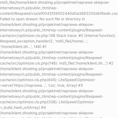
md5_file(/home/klient.dhosting.pl/projektnet/naprawa-sklepow-
internetowych.pl/public_html/wp-
content/litespeed/css/ef0043f39002440d0a3883200dbf8edb.css.
Failed to open stream: No such file or directory in
/home/klient.dhosting.pl/projektnet/naprawa-sklepow-
internetowych.pl/public_html/wp-content/plugins/litespeed-
cache/src/optimizer.cls.php:148 Stack trace: #0 [internal function]:
litespeed_exception_handler(2, 'md5_file(/home/...',
'/home/klient.dh...', 148) #1
/home/klient.dhosting.pl/projektnet/naprawa-sklepow-
internetowych.pl/public_html/wp-content/plugins/litespeed-
cache/src/optimizer.cls.php(148): md5_file('/home/klient.dh...') #2
/home/klient.dhosting.pl/projektnet/naprawa-sklepow-
internetowych.pl/public_html/wp-content/plugins/litespeed-
cache/src/optimize.cls.php(845): LiteSpeed\Optimizer-
>serve('https://naprawa...', 'css', true, Array) #3
/home/klient.dhosting.pl/projektnet/naprawa-sklepow-
internetowych.pl/public_html/wp-content/plugins/litespeed-
cache/src/optimize.cls.php(338): LiteSpeed\Optimize-
>_build_hash_url(Array) #4
/home/klient.dhosting.pl/projektnet/naprawa-sklepow-