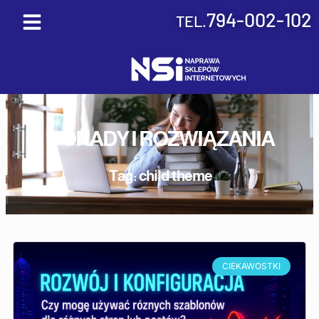
Skip
794-002-102
TEL.
to
content
PORADY I ROZWIĄZANIA
Tag: child theme
CIEKAWOSTKI