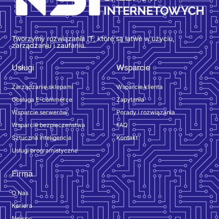
Tworzymy rozwiązania IT, które są łatwe w użyciu,
zarządzaniu i zaufaniu.
Usługi
Wsparcie
Zarządzanie sklepami
Wsparcie klienta
Obsługa E-commerce
Zapytania
Wsparcie serwerów
Porady i rozwiązania
Wsparcie bezpieczeństwa
FAQ
Sztuczna inteligencja
Kontakt
Usługi programistyczne
Firma
O Nas
Kariera
Newsy