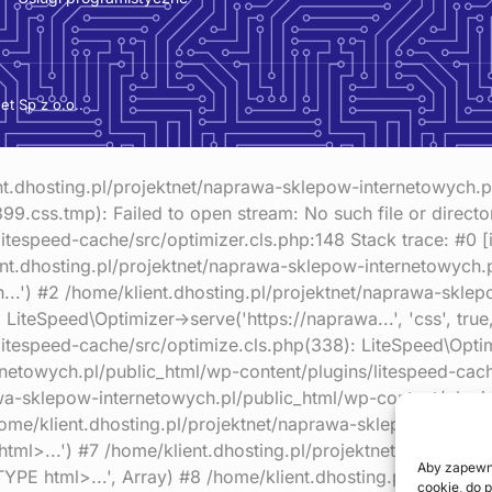
et Sp z o.o..
nt.dhosting.pl/projektnet/naprawa-sklepow-internetowych.p
ss.tmp): Failed to open stream: No such file or directory
tespeed-cache/src/optimizer.cls.php:148 Stack trace: #0 [i
lient.dhosting.pl/projektnet/naprawa-sklepow-internetowych.
h...') #2 /home/klient.dhosting.pl/projektnet/naprawa-skle
LiteSpeed\Optimizer->serve('https://naprawa...', 'css', tru
itespeed-cache/src/optimize.cls.php(338): LiteSpeed\Optim
rnetowych.pl/public_html/wp-content/plugins/litespeed-cac
wa-sklepow-internetowych.pl/public_html/wp-content/plugin
home/klient.dhosting.pl/projektnet/naprawa-sklepow-intern
tml>...') #7 /home/klient.dhosting.pl/projektnet/naprawa-
Aby zapewni
YPE html>...', Array) #8 /home/klient.dhosting.pl/projekt
cookie, do 