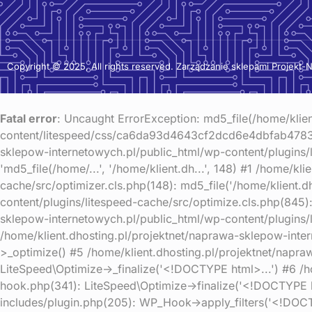
Copyright © 2025, All rights reserved. Zarządzanie sklepami Projekt-N
Fatal error
: Uncaught ErrorException: md5_file(/home/klie
content/litespeed/css/ca6da93d4643cf2dcd6e4dbfab478399.c
sklepow-internetowych.pl/public_html/wp-content/plugins/li
'md5_file(/home/...', '/home/klient.dh...', 148) #1 /home/k
cache/src/optimizer.cls.php(148): md5_file('/home/klient.d
content/plugins/litespeed-cache/src/optimize.cls.php(845): 
sklepow-internetowych.pl/public_html/wp-content/plugins/l
/home/klient.dhosting.pl/projektnet/naprawa-sklepow-inte
>_optimize() #5 /home/klient.dhosting.pl/projektnet/napra
LiteSpeed\Optimize->_finalize('<!DOCTYPE html>...') #6 /
hook.php(341): LiteSpeed\Optimize->finalize('<!DOCTYPE h
includes/plugin.php(205): WP_Hook->apply_filters('<!DOCT