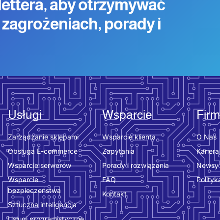
lettera, aby otrzymywać
 zagrożeniach, porady i
Usługi
Wsparcie
Fir
Zarządzanie sklepami
Wsparcie klienta
O Nas
Obsługa E-commerce
Zapytania
Kariera
Wsparcie serwerów
Porady i rozwiązania
Newsy
Wsparcie
FAQ
Polityk
bezpieczeństwa
Kontakt
Sztuczna inteligencja
Usługi programistyczne