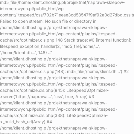
md5_file(/home/klient.dhosting.pl/projektnet/naprawa-sklepow-
internetowych.pl/public_html/wp-
content/litespeed/css/702b71eeae3cd58547f9af92a0d27dbd.css.t
Failed to open stream: No such file or directory in
/home/klient.dhosting.pl/projektnet/naprawa-sklepow-
internetowych.pl/public_html/wp-content/plugins/litespeed-
cache/src/optimizer.cls.php:148 Stack trace: #0 [internal function]:
litespeed_exception_handler(2, 'md5_file(/home/...',
'/home/klient.dh...', 148) #1
/home/klient.dhosting.pl/projektnet/naprawa-sklepow-
internetowych.pl/public_html/wp-content/plugins/litespeed-
cache/src/optimizer.cls.php(148): md5_file('/home/klient.dh...') #2
/home/klient.dhosting.pl/projektnet/naprawa-sklepow-
internetowych.pl/public_html/wp-content/plugins/litespeed-
cache/src/optimize.cls.php(845): LiteSpeed\Optimizer-
>serve('https://naprawa...', 'css', true, Array) #3
/home/klient.dhosting.pl/projektnet/naprawa-sklepow-
internetowych.pl/public_html/wp-content/plugins/litespeed-
cache/src/optimize.cls.php(338): LiteSpeed\Optimize-
>_build_hash_url(Array) #4
/home/klient.dhosting.pl/projektnet/naprawa-sklepow-