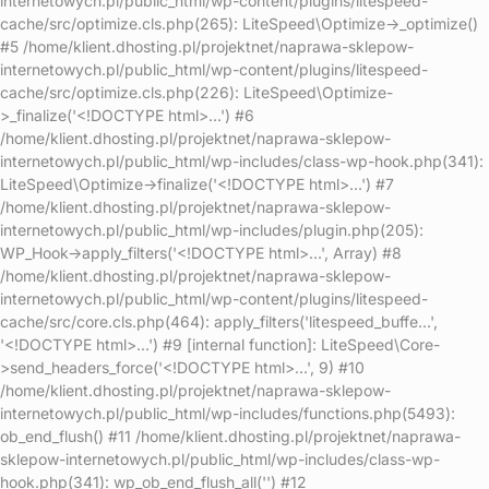
internetowych.pl/public_html/wp-content/plugins/litespeed-
cache/src/optimize.cls.php(265): LiteSpeed\Optimize->_optimize()
#5 /home/klient.dhosting.pl/projektnet/naprawa-sklepow-
internetowych.pl/public_html/wp-content/plugins/litespeed-
cache/src/optimize.cls.php(226): LiteSpeed\Optimize-
>_finalize('<!DOCTYPE html>...') #6
/home/klient.dhosting.pl/projektnet/naprawa-sklepow-
internetowych.pl/public_html/wp-includes/class-wp-hook.php(341):
LiteSpeed\Optimize->finalize('<!DOCTYPE html>...') #7
/home/klient.dhosting.pl/projektnet/naprawa-sklepow-
internetowych.pl/public_html/wp-includes/plugin.php(205):
WP_Hook->apply_filters('<!DOCTYPE html>...', Array) #8
/home/klient.dhosting.pl/projektnet/naprawa-sklepow-
internetowych.pl/public_html/wp-content/plugins/litespeed-
cache/src/core.cls.php(464): apply_filters('litespeed_buffe...',
'<!DOCTYPE html>...') #9 [internal function]: LiteSpeed\Core-
>send_headers_force('<!DOCTYPE html>...', 9) #10
/home/klient.dhosting.pl/projektnet/naprawa-sklepow-
internetowych.pl/public_html/wp-includes/functions.php(5493):
ob_end_flush() #11 /home/klient.dhosting.pl/projektnet/naprawa-
sklepow-internetowych.pl/public_html/wp-includes/class-wp-
hook.php(341): wp_ob_end_flush_all('') #12