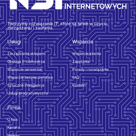
Tworzymy rozwiązania IT, które są łatwe w użyciu,
zarządzaniu i zaufaniu.
Usługi
Wsparcie
Zarządzanie sklepami
Wsparcie klienta
Obsługa E-commerce
Zapytania
Wsparcie serwerów
Porady i rozwiązania
Wsparcie bezpieczeństwa
FAQ
Sztuczna inteligencja
Kontakt
Usługi programistyczne
Firma
O Nas
Kariera
Newsy