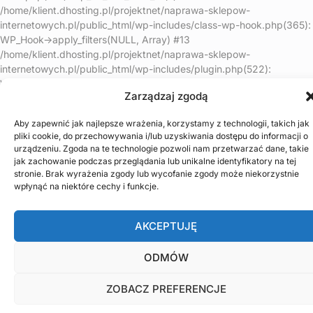
/home/klient.dhosting.pl/projektnet/naprawa-sklepow-
internetowych.pl/public_html/wp-includes/class-wp-hook.php(365):
WP_Hook->apply_filters(NULL, Array) #13
/home/klient.dhosting.pl/projektnet/naprawa-sklepow-
internetowych.pl/public_html/wp-includes/plugin.php(522):
WP_Hook->do_action(Array) #14
Zarządzaj zgodą
/home/klient.dhosting.pl/projektnet/naprawa-sklepow-
internetowych.pl/public_html/wp-includes/load.php(1308):
Aby zapewnić jak najlepsze wrażenia, korzystamy z technologii, takich jak
do_action('shutdown') #15 [internal function]:
pliki cookie, do przechowywania i/lub uzyskiwania dostępu do informacji o
shutdown_action_hook() #16 {main} thrown in
urządzeniu. Zgoda na te technologie pozwoli nam przetwarzać dane, takie
/home/klient.dhosting.pl/projektnet/naprawa-sklepow-
jak zachowanie podczas przeglądania lub unikalne identyfikatory na tej
internetowych.pl/public_html/wp-content/plugins/litespeed-
stronie. Brak wyrażenia zgody lub wycofanie zgody może niekorzystnie
cache/src/optimizer.cls.php
on line
148
wpłynąć na niektóre cechy i funkcje.
AKCEPTUJĘ
ODMÓW
ZOBACZ PREFERENCJE