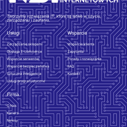
Tworzymy rozwiązania IT, które są łatwe w użyciu,
zarządzaniu i zaufaniu.
Usługi
Wsparcie
Zarządzanie sklepami
Wsparcie klienta
Obsługa E-commerce
Zapytania
Wsparcie serwerów
Porady i rozwiązania
Wsparcie bezpieczeństwa
FAQ
Sztuczna inteligencja
Kontakt
Usługi programistyczne
Firma
O Nas
Kariera
Newsy