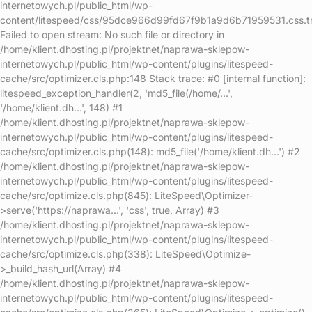
internetowych.pl/public_html/wp-
content/litespeed/css/95dce966d99fd67f9b1a9d6b71959531.css.t
Failed to open stream: No such file or directory in
/home/klient.dhosting.pl/projektnet/naprawa-sklepow-
internetowych.pl/public_html/wp-content/plugins/litespeed-
cache/src/optimizer.cls.php:148 Stack trace: #0 [internal function]:
litespeed_exception_handler(2, 'md5_file(/home/...',
'/home/klient.dh...', 148) #1
/home/klient.dhosting.pl/projektnet/naprawa-sklepow-
internetowych.pl/public_html/wp-content/plugins/litespeed-
cache/src/optimizer.cls.php(148): md5_file('/home/klient.dh...') #2
/home/klient.dhosting.pl/projektnet/naprawa-sklepow-
internetowych.pl/public_html/wp-content/plugins/litespeed-
cache/src/optimize.cls.php(845): LiteSpeed\Optimizer-
>serve('https://naprawa...', 'css', true, Array) #3
/home/klient.dhosting.pl/projektnet/naprawa-sklepow-
internetowych.pl/public_html/wp-content/plugins/litespeed-
cache/src/optimize.cls.php(338): LiteSpeed\Optimize-
>_build_hash_url(Array) #4
/home/klient.dhosting.pl/projektnet/naprawa-sklepow-
internetowych.pl/public_html/wp-content/plugins/litespeed-