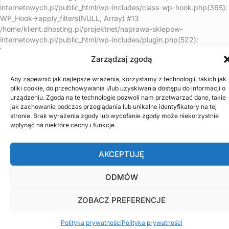
internetowych.pl/public_html/wp-includes/class-wp-hook.php(365):
WP_Hook->apply_filters(NULL, Array) #13
/home/klient.dhosting.pl/projektnet/naprawa-sklepow-
internetowych.pl/public_html/wp-includes/plugin.php(522):
WP_Hook->do_action(Array) #14
Zarządzaj zgodą
/home/klient.dhosting.pl/projektnet/naprawa-sklepow-
internetowych.pl/public_html/wp-includes/load.php(1308):
Aby zapewnić jak najlepsze wrażenia, korzystamy z technologii, takich jak
do_action('shutdown') #15 [internal function]:
pliki cookie, do przechowywania i/lub uzyskiwania dostępu do informacji o
shutdown_action_hook() #16 {main} thrown in
urządzeniu. Zgoda na te technologie pozwoli nam przetwarzać dane, takie
/home/klient.dhosting.pl/projektnet/naprawa-sklepow-
jak zachowanie podczas przeglądania lub unikalne identyfikatory na tej
internetowych.pl/public_html/wp-content/plugins/litespeed-
stronie. Brak wyrażenia zgody lub wycofanie zgody może niekorzystnie
cache/src/optimizer.cls.php
on line
148
wpłynąć na niektóre cechy i funkcje.
AKCEPTUJĘ
ODMÓW
ZOBACZ PREFERENCJE
Polityka prywatności
Polityka prywatności