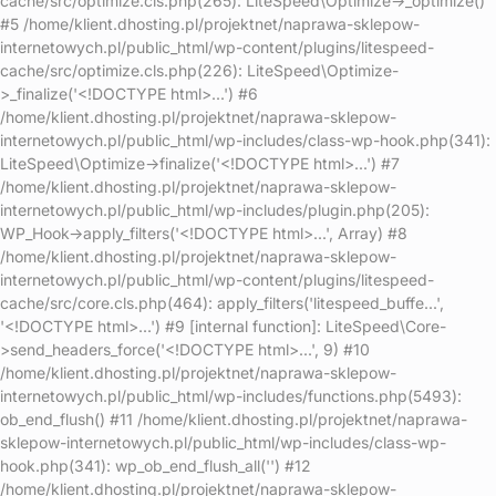
cache/src/optimize.cls.php(265): LiteSpeed\Optimize->_optimize()
#5 /home/klient.dhosting.pl/projektnet/naprawa-sklepow-
internetowych.pl/public_html/wp-content/plugins/litespeed-
cache/src/optimize.cls.php(226): LiteSpeed\Optimize-
>_finalize('<!DOCTYPE html>...') #6
/home/klient.dhosting.pl/projektnet/naprawa-sklepow-
internetowych.pl/public_html/wp-includes/class-wp-hook.php(341):
LiteSpeed\Optimize->finalize('<!DOCTYPE html>...') #7
/home/klient.dhosting.pl/projektnet/naprawa-sklepow-
internetowych.pl/public_html/wp-includes/plugin.php(205):
WP_Hook->apply_filters('<!DOCTYPE html>...', Array) #8
/home/klient.dhosting.pl/projektnet/naprawa-sklepow-
internetowych.pl/public_html/wp-content/plugins/litespeed-
cache/src/core.cls.php(464): apply_filters('litespeed_buffe...',
'<!DOCTYPE html>...') #9 [internal function]: LiteSpeed\Core-
>send_headers_force('<!DOCTYPE html>...', 9) #10
/home/klient.dhosting.pl/projektnet/naprawa-sklepow-
internetowych.pl/public_html/wp-includes/functions.php(5493):
ob_end_flush() #11 /home/klient.dhosting.pl/projektnet/naprawa-
sklepow-internetowych.pl/public_html/wp-includes/class-wp-
hook.php(341): wp_ob_end_flush_all('') #12
/home/klient.dhosting.pl/projektnet/naprawa-sklepow-