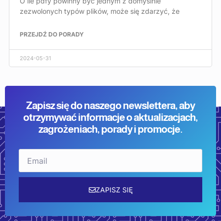
O ile pdfy powinny być jednym z domyślnie
zezwolonych typów plików, może się zdarzyć, że
PRZEJDŹ DO PORADY
2024-05-31
Zapisz się do naszego newslettera, aby
otrzymywać informacje o aktualizacjach,
zagrożeniach, porady i promocje.
Email
ZAPISZ SIĘ