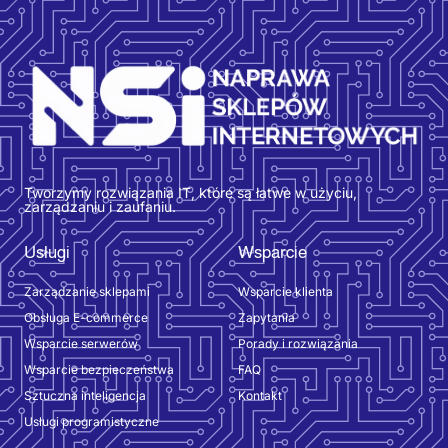
Tworzymy rozwiązania IT, które są łatwe w użyciu,
zarządzaniu i zaufaniu.
Usługi
Wsparcie
Zarządzanie sklepami
Wsparcie klienta
Obsługa E-commerce
Zapytania
Wsparcie serwerów
Porady i rozwiązania
Wsparcie bezpieczeństwa
FAQ
Sztuczna inteligencja
Kontakt
Usługi programistyczne