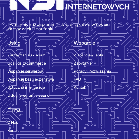
Tworzymy rozwiązania IT, które są łatwe w użyciu,
zarządzaniu i zaufaniu.
Usługi
Wsparcie
Zarządzanie sklepami
Wsparcie klienta
Obsługa E-commerce
Zapytania
Wsparcie serwerów
Porady i rozwiązania
Wsparcie bezpieczeństwa
FAQ
Sztuczna inteligencja
Kontakt
Usługi programistyczne
Firma
O Nas
Kariera
Newsy