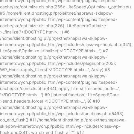
internetowych.pl/public_html/wp-content/plugins/litespeed-
cache/src/optimize.cls.php(265): LiteSpeed\Optimize->_optimize()
#5 /home/klient.dhosting.pl/projektnet/naprawa-sklepow-
internetowych.pl/public_html/wp-content/plugins/litespeed-
cache/src/optimize.cls.php(226): LiteSpeed\Optimize-
>_finalize('<!DOCTYPE html>...') #6
/home/klient.dhosting.pl/projektnet/naprawa-sklepow-
internetowych.pl/public_html/wp-includes/class-wp-hook.php(341):
LiteSpeed\Optimize->finalize('<!DOCTYPE html>...') #7
/home/klient.dhosting.pl/projektnet/naprawa-sklepow-
internetowych.pl/public_html/wp-includes/plugin.php(205):
WP_Hook->apply_filters('<!DOCTYPE html>...', Array) #8
/home/klient.dhosting.pl/projektnet/naprawa-sklepow-
internetowych.pl/public_html/wp-content/plugins/litespeed-
cache/src/core.cls.php(464): apply_filters('litespeed_buffe...',
'<!DOCTYPE html>...') #9 [internal function]: LiteSpeed\Core-
>send_headers_force('<!DOCTYPE html>...', 9) #10
/home/klient.dhosting.pl/projektnet/naprawa-sklepow-
internetowych.pl/public_html/wp-includes/functions.php(5493):
ob_end_flush() #11 /home/klient.dhosting.pl/projektnet/naprawa-
sklepow-internetowych.pl/public_html/wp-includes/class-wp-
hook.php(341): wp_ob_end_flush_all('') #12