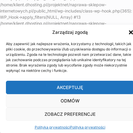
/home/klient.dhosting.pl/projektnet/naprawa-sklepow-
internetowych.pl/public_html/wp-includes/class-wp-hook.php(365):
WP_Hook->apply_filters(NULL, Array) #13
/home/klient.dhosting.pl/projektnet/naprawa-sklepow-
internetowych.pl/public_html/wp-includes/plugin.php(522):
Zarządzaj zgodą
WP_Hook->do_action(Array) #14
/home/klient.dhosting.pl/projektnet/naprawa-sklepow-
Aby zapewnić jak najlepsze wrażenia, korzystamy z technologii, takich jak
internetowych.pl/public_html/wp-includes/load.php(1308):
pliki cookie, do przechowywania i/lub uzyskiwania dostępu do informacji o
do_action('shutdown') #15 [internal function]:
urządzeniu. Zgoda na te technologie pozwoli nam przetwarzać dane, takie
jak zachowanie podczas przeglądania lub unikalne identyfikatory na tej
shutdown_action_hook() #16 {main} thrown in
stronie. Brak wyrażenia zgody lub wycofanie zgody może niekorzystnie
/home/klient.dhosting.pl/projektnet/naprawa-sklepow-
wpłynąć na niektóre cechy i funkcje.
internetowych.pl/public_html/wp-content/plugins/litespeed-
cache/src/optimizer.cls.php
on line
148
AKCEPTUJĘ
ODMÓW
ZOBACZ PREFERENCJE
Polityka prywatności
Polityka prywatności