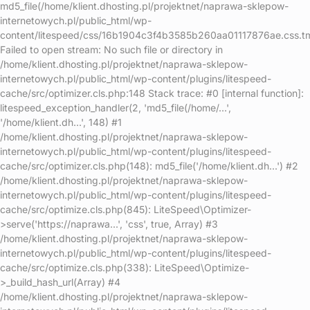
md5_file(/home/klient.dhosting.pl/projektnet/naprawa-sklepow-
internetowych.pl/public_html/wp-
content/litespeed/css/16b1904c3f4b3585b260aa01117876ae.css.t
Failed to open stream: No such file or directory in
/home/klient.dhosting.pl/projektnet/naprawa-sklepow-
internetowych.pl/public_html/wp-content/plugins/litespeed-
cache/src/optimizer.cls.php:148 Stack trace: #0 [internal function]:
litespeed_exception_handler(2, 'md5_file(/home/...',
'/home/klient.dh...', 148) #1
/home/klient.dhosting.pl/projektnet/naprawa-sklepow-
internetowych.pl/public_html/wp-content/plugins/litespeed-
cache/src/optimizer.cls.php(148): md5_file('/home/klient.dh...') #2
/home/klient.dhosting.pl/projektnet/naprawa-sklepow-
internetowych.pl/public_html/wp-content/plugins/litespeed-
cache/src/optimize.cls.php(845): LiteSpeed\Optimizer-
>serve('https://naprawa...', 'css', true, Array) #3
/home/klient.dhosting.pl/projektnet/naprawa-sklepow-
internetowych.pl/public_html/wp-content/plugins/litespeed-
cache/src/optimize.cls.php(338): LiteSpeed\Optimize-
>_build_hash_url(Array) #4
/home/klient.dhosting.pl/projektnet/naprawa-sklepow-