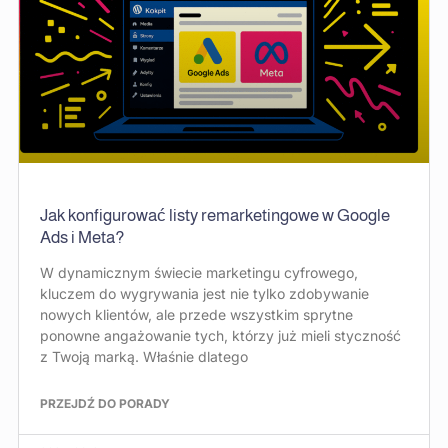
Jak konfigurować listy remarketingowe w Google
Ads i Meta?
W dynamicznym świecie marketingu cyfrowego,
kluczem do wygrywania jest nie tylko zdobywanie
nowych klientów, ale przede wszystkim sprytne
ponowne angażowanie tych, którzy już mieli styczność
z Twoją marką. Właśnie dlatego
PRZEJDŹ DO PORADY