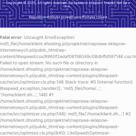
k
a
Copyright © 2025, All rights reserved. Zarządzanie sklepami Projekt-Net Sp z
o.o..
-
m
f
Regulamin
Polityka prywatności
Polityka Cookie
Fatal error
: Uncaught ErrorException:
md5_file(/home/klient.dhosting.pl/projektnet/naprawa-sklepow-
internetowych.pl/public_html/wp-
content/litespeed/css/8960f2adaf08156049c08dbffd597146.css.t
Failed to open stream: No such file or directory in
/home/klient.dhosting.pl/projektnet/naprawa-sklepow-
internetowych.pl/public_html/wp-content/plugins/litespeed-
cache/src/optimizer.cls.php:148 Stack trace: #0 [internal function]:
litespeed_exception_handler(2, 'md5_file(/home/...',
'/home/klient.dh...', 148) #1
/home/klient.dhosting.pl/projektnet/naprawa-sklepow-
internetowych.pl/public_html/wp-content/plugins/litespeed-
cache/src/optimizer.cls.php(148): md5_file('/home/klient.dh...') #2
/home/klient.dhosting.pl/projektnet/naprawa-sklepow-
internetowych.pl/public_html/wp-content/plugins/litespeed-
cache/src/optimize.cls.php(845): LiteSpeed\Optimizer-