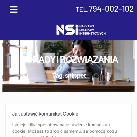
Skip
794-002-102
TEL.
to
content
PORADY I ROZWIĄZANIA
Tag: snippet
Jak ustawić komunikat Cookie
Istnieje kilka sposobów na ustawienie komunikatu
cookie. Możesz to zrobić samemu, za pomocą kodu