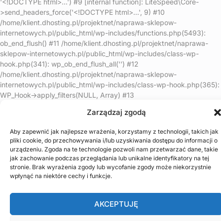
'<!DOCTYPE html>...') #9 [internal function]: LiteSpeed\Core-
>send_headers_force('<!DOCTYPE html>...', 9) #10
/home/klient.dhosting.pl/projektnet/naprawa-sklepow-
internetowych.pl/public_html/wp-includes/functions.php(5493):
ob_end_flush() #11 /home/klient.dhosting.pl/projektnet/naprawa-
sklepow-internetowych.pl/public_html/wp-includes/class-wp-
hook.php(341): wp_ob_end_flush_all('') #12
/home/klient.dhosting.pl/projektnet/naprawa-sklepow-
internetowych.pl/public_html/wp-includes/class-wp-hook.php(365):
WP_Hook->apply_filters(NULL, Array) #13
/home/klient.dhosting.pl/projektnet/naprawa-sklepow-
Zarządzaj zgodą
internetowych.pl/public_html/wp-includes/plugin.php(522):
WP_Hook->do_action(Array) #14
Aby zapewnić jak najlepsze wrażenia, korzystamy z technologii, takich jak
/home/klient.dhosting.pl/projektnet/naprawa-sklepow-
pliki cookie, do przechowywania i/lub uzyskiwania dostępu do informacji o
internetowych.pl/public_html/wp-includes/load.php(1308):
urządzeniu. Zgoda na te technologie pozwoli nam przetwarzać dane, takie
do_action('shutdown') #15 [internal function]:
jak zachowanie podczas przeglądania lub unikalne identyfikatory na tej
shutdown_action_hook() #16 {main} thrown in
stronie. Brak wyrażenia zgody lub wycofanie zgody może niekorzystnie
wpłynąć na niektóre cechy i funkcje.
/home/klient.dhosting.pl/projektnet/naprawa-sklepow-
internetowych.pl/public_html/wp-content/plugins/litespeed-
cache/src/optimizer.cls.php
on line
148
AKCEPTUJĘ