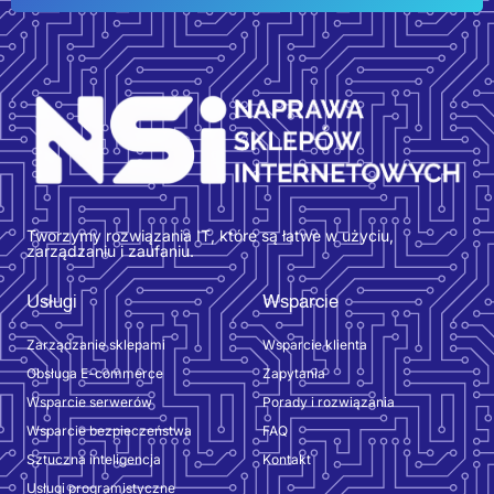
Tworzymy rozwiązania IT, które są łatwe w użyciu,
zarządzaniu i zaufaniu.
Usługi
Wsparcie
Zarządzanie sklepami
Wsparcie klienta
Obsługa E-commerce
Zapytania
Wsparcie serwerów
Porady i rozwiązania
Wsparcie bezpieczeństwa
FAQ
Sztuczna inteligencja
Kontakt
Usługi programistyczne