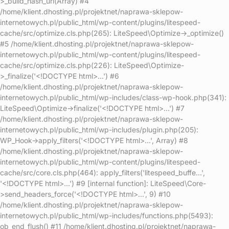
>_build_hash_url(Array) #4
/home/klient.dhosting.pl/projektnet/naprawa-sklepow-
internetowych.pl/public_html/wp-content/plugins/litespeed-
cache/src/optimize.cls.php(265): LiteSpeed\Optimize->_optimize()
#5 /home/klient.dhosting.pl/projektnet/naprawa-sklepow-
internetowych.pl/public_html/wp-content/plugins/litespeed-
cache/src/optimize.cls.php(226): LiteSpeed\Optimize-
>_finalize('<!DOCTYPE html>...') #6
/home/klient.dhosting.pl/projektnet/naprawa-sklepow-
internetowych.pl/public_html/wp-includes/class-wp-hook.php(341):
LiteSpeed\Optimize->finalize('<!DOCTYPE html>...') #7
/home/klient.dhosting.pl/projektnet/naprawa-sklepow-
internetowych.pl/public_html/wp-includes/plugin.php(205):
WP_Hook->apply_filters('<!DOCTYPE html>...', Array) #8
/home/klient.dhosting.pl/projektnet/naprawa-sklepow-
internetowych.pl/public_html/wp-content/plugins/litespeed-
cache/src/core.cls.php(464): apply_filters('litespeed_buffe...',
'<!DOCTYPE html>...') #9 [internal function]: LiteSpeed\Core-
>send_headers_force('<!DOCTYPE html>...', 9) #10
/home/klient.dhosting.pl/projektnet/naprawa-sklepow-
internetowych.pl/public_html/wp-includes/functions.php(5493):
ob_end_flush() #11 /home/klient.dhosting.pl/projektnet/naprawa-