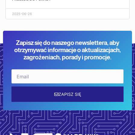
2025-06-26
Zapisz się do naszego newslettera, aby
otrzymywać informacje o aktualizacjach,
zagrożeniach, porady i promocje.
Email
ZAPISZ SIĘ