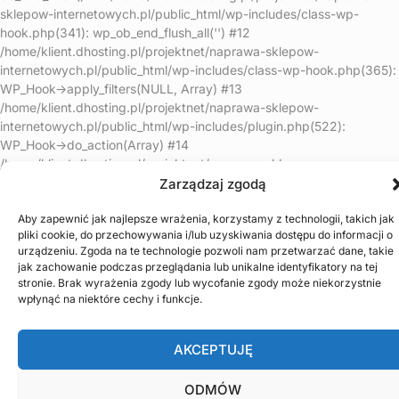
sklepow-internetowych.pl/public_html/wp-includes/class-wp-
hook.php(341): wp_ob_end_flush_all('') #12
/home/klient.dhosting.pl/projektnet/naprawa-sklepow-
internetowych.pl/public_html/wp-includes/class-wp-hook.php(365):
WP_Hook->apply_filters(NULL, Array) #13
/home/klient.dhosting.pl/projektnet/naprawa-sklepow-
internetowych.pl/public_html/wp-includes/plugin.php(522):
WP_Hook->do_action(Array) #14
/home/klient.dhosting.pl/projektnet/naprawa-sklepow-
internetowych.pl/public_html/wp-includes/load.php(1308):
Zarządzaj zgodą
do_action('shutdown') #15 [internal function]:
shutdown_action_hook() #16 {main} thrown in
Aby zapewnić jak najlepsze wrażenia, korzystamy z technologii, takich jak
pliki cookie, do przechowywania i/lub uzyskiwania dostępu do informacji o
/home/klient.dhosting.pl/projektnet/naprawa-sklepow-
urządzeniu. Zgoda na te technologie pozwoli nam przetwarzać dane, takie
internetowych.pl/public_html/wp-content/plugins/litespeed-
jak zachowanie podczas przeglądania lub unikalne identyfikatory na tej
cache/src/optimizer.cls.php
on line
148
stronie. Brak wyrażenia zgody lub wycofanie zgody może niekorzystnie
wpłynąć na niektóre cechy i funkcje.
AKCEPTUJĘ
ODMÓW