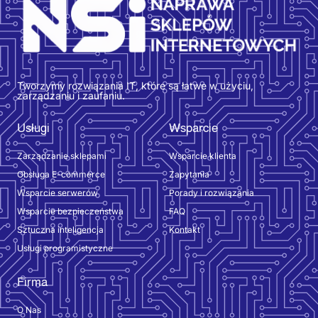
Tworzymy rozwiązania IT, które są łatwe w użyciu,
zarządzaniu i zaufaniu.
Usługi
Wsparcie
Zarządzanie sklepami
Wsparcie klienta
Obsługa E-commerce
Zapytania
Wsparcie serwerów
Porady i rozwiązania
Wsparcie bezpieczeństwa
FAQ
Sztuczna inteligencja
Kontakt
Usługi programistyczne
Firma
O Nas