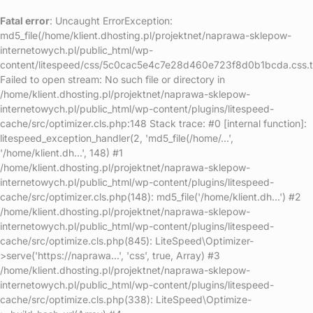
Fatal error
: Uncaught ErrorException:
md5_file(/home/klient.dhosting.pl/projektnet/naprawa-sklepow-
internetowych.pl/public_html/wp-
content/litespeed/css/5c0cac5e4c7e28d460e723f8d0b1bcda.css.
Failed to open stream: No such file or directory in
/home/klient.dhosting.pl/projektnet/naprawa-sklepow-
internetowych.pl/public_html/wp-content/plugins/litespeed-
cache/src/optimizer.cls.php:148 Stack trace: #0 [internal function]:
litespeed_exception_handler(2, 'md5_file(/home/...',
'/home/klient.dh...', 148) #1
/home/klient.dhosting.pl/projektnet/naprawa-sklepow-
internetowych.pl/public_html/wp-content/plugins/litespeed-
cache/src/optimizer.cls.php(148): md5_file('/home/klient.dh...') #2
/home/klient.dhosting.pl/projektnet/naprawa-sklepow-
internetowych.pl/public_html/wp-content/plugins/litespeed-
cache/src/optimize.cls.php(845): LiteSpeed\Optimizer-
>serve('https://naprawa...', 'css', true, Array) #3
/home/klient.dhosting.pl/projektnet/naprawa-sklepow-
internetowych.pl/public_html/wp-content/plugins/litespeed-
cache/src/optimize.cls.php(338): LiteSpeed\Optimize-