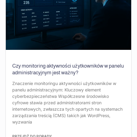
Czy monitoring aktywności użytkowników w panelu
administracyjnym jest ważny?
Znaczenie monitoringu aktywności użytkowników w
panelu administracyjnym: Kluczowy element
cyberbezpieczeństwa Współczesne środowisko
cyfrowe stawia przed administratorami stron
internetowych, zwłaszcza tych opartych na systemach
zarządzania treścią (CMS) takich jak WordPress,
wyzwania
PRZEJDŹ DO PORADY