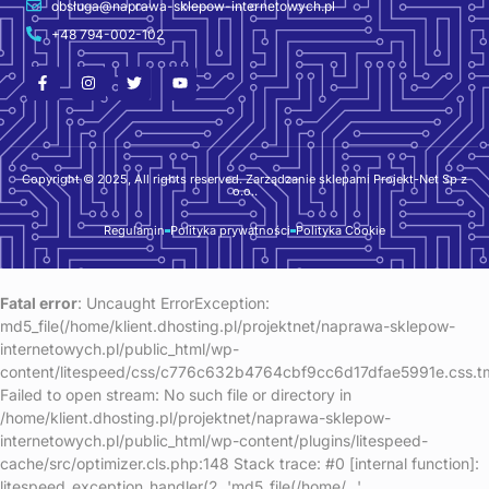
obsługa@naprawa-sklepow-internetowych.pl
+48 794-002-102
F
I
T
Y
a
n
w
o
c
s
i
u
e
t
t
t
b
a
t
u
o
g
e
b
o
r
r
e
k
a
Copyright © 2025, All rights reserved. Zarządzanie sklepami Projekt-Net Sp z
o.o..
-
m
f
Regulamin
Polityka prywatności
Polityka Cookie
Fatal error
: Uncaught ErrorException:
md5_file(/home/klient.dhosting.pl/projektnet/naprawa-sklepow-
internetowych.pl/public_html/wp-
content/litespeed/css/c776c632b4764cbf9cc6d17dfae5991e.css.t
Failed to open stream: No such file or directory in
/home/klient.dhosting.pl/projektnet/naprawa-sklepow-
internetowych.pl/public_html/wp-content/plugins/litespeed-
cache/src/optimizer.cls.php:148 Stack trace: #0 [internal function]:
litespeed_exception_handler(2, 'md5_file(/home/...',