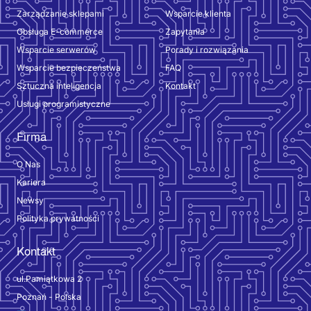
Zarządzanie sklepami
Wsparcie klienta
Obsługa E-commerce
Zapytania
Wsparcie serwerów
Porady i rozwiązania
Wsparcie bezpieczeństwa
FAQ
Sztuczna inteligencja
Kontakt
Usługi programistyczne
Firma
O Nas
Kariera
Newsy
Polityka prywatności
Kontakt
ul.Pamiątkowa 2
Poznań - Polska