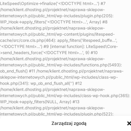
LiteSpeed\Optimize->finalize('<!DOCTYPE html>...') #7
/home/klient.dhosting.pl/projektnet/naprawa-sklepow-
internetowych.pl/public_html/wp-includes/plugin.php(205):
WP_Hook->apply_filters('<!DOCTYPE html>...', Array) #8
/home/klient.dhosting.pl/projektnet/naprawa-sklepow-
internetowych.pl/public_html/wp-content/plugins/litespeed-
cache/src/core.cls.php(464): apply_filters('litespeed_buffe...',
'<!DOCTYPE html>...') #9 [internal function]: LiteSpeed\Core-
>send_headers_force('<!DOCTYPE html>...', 9) #10
/home/klient.dhosting.pl/projektnet/naprawa-sklepow-
internetowych.pl/public_html/wp-includes/functions.php(5493):
ob_end_flush() #11 /home/klient.dhosting.pl/projektnet/naprawa-
sklepow-internetowych.pl/public_html/wp-includes/class-wp-
hook.php(341): wp_ob_end_flush_all('') #12
/home/klient.dhosting.pl/projektnet/naprawa-sklepow-
internetowych.pl/public_html/wp-includes/class-wp-hook.php(365):
WP_Hook->apply_filters(NULL, Array) #13
/home/klient.dhosting.pl/projektnet/naprawa-sklepow-
internetowych.pl/public_html/wp-includes/plugin.php(522):
WP_Hook->do_action(Array) #14
Zarządzaj zgodą
/home/klient.dhosting.pl/projektnet/naprawa-sklepow-