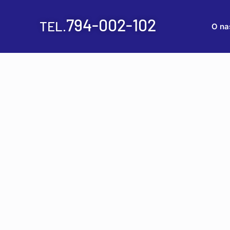
794-002-102
TEL.
O na