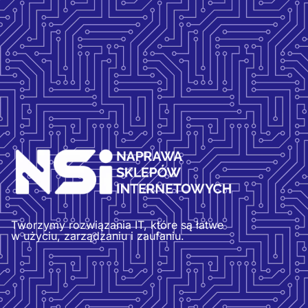
Tworzymy rozwiązania IT, które są łatwe
w użyciu, zarządzaniu i zaufaniu.