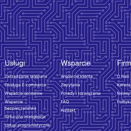
Usługi
Wsparcie
Fir
Zarządzanie sklepami
Wsparcie klienta
O Nas
Obsługa E-commerce
Zapytania
Kariera
Wsparcie serwerów
Porady i rozwiązania
Newsy
Wsparcie
FAQ
Polityk
bezpieczeństwa
Kontakt
Sztuczna inteligencja
Usługi programistyczne